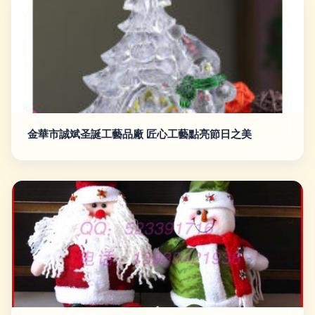
金華市誠斌圣誕工藝品廠 匠心工藝點亮節日之美