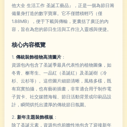
他大全 生活工作 圣誕工藝品』，正是一個為節日籌
備量身打造的數字寶庫。它不僅體積輕巧（僅
1.88MB），便于下載與傳輸，更囊括了廣泛的內
容，旨在為您的節日生活與工作注入靈感與便捷。
核心內容概覽
1.
傳統裝飾植物高清圖片
：
資源包內包含了圣誕季最具代表性的植物圖像，如
冬青、槲寄生、一品紅（圣誕紅）及圣誕樹（冷
杉、云杉等）。這些圖片細節清晰，風格多樣，既
有寫實拍攝，也有藝術插畫，非常適合用于制作電
子賀卡、社交媒體海報、節日活動背景或印刷品設
計，瞬間烘托出濃厚的傳統節日氛圍。
2.
新年主題裝飾模板
：
除了圣誕元素，資源包也前瞻性地包含了迎接新年