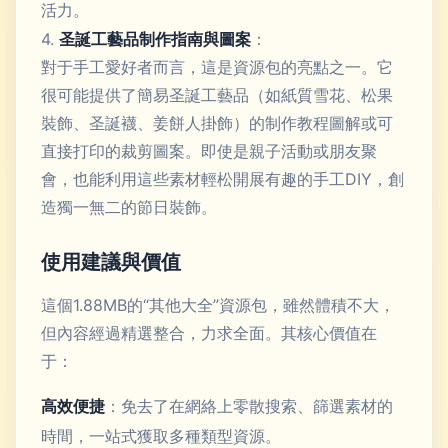
活力。
4.
圣誕工藝品制作指南與圖案
：
對于手工愛好者而言，這是資源包的亮點之一。它
很可能提供了簡易圣誕工藝品（如紙質雪花、松果
裝飾、圣誕襪、姜餅人掛飾）的制作教程圖解或可
直接打印的裁剪圖案。即使是親子活動或朋友聚
會，也能利用這些素材輕松開展有趣的手工DIY，創
造獨一無二的節日裝飾。
使用建議與價值
這個1.88MB的“其他大全”資源包，雖然體積不大，
但內容經過精選整合，力求全面。其核心價值在
于：
高效便捷
：免去了在網絡上零散搜索、篩選素材的
時間，一站式獲取多種類型資源。