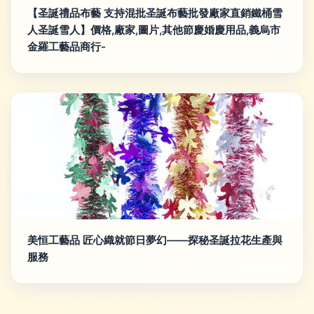
【圣誕禮品布藝 支持混批圣誕布藝批發廠家直銷鐵桶雪
人圣誕雪人】價格,廠家,圖片,其他節慶婚慶用品,義烏市
金羅工藝品商行-
美恒工藝品 匠心織就節日夢幻——探秘圣誕拉花生產與
服務