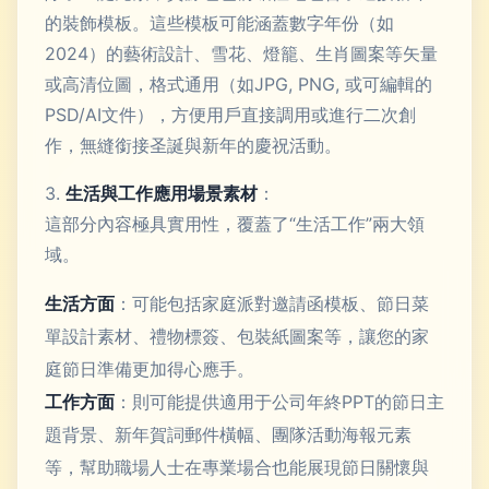
的裝飾模板。這些模板可能涵蓋數字年份（如
2024）的藝術設計、雪花、燈籠、生肖圖案等矢量
或高清位圖，格式通用（如JPG, PNG, 或可編輯的
PSD/AI文件），方便用戶直接調用或進行二次創
作，無縫銜接圣誕與新年的慶祝活動。
3.
生活與工作應用場景素材
：
這部分內容極具實用性，覆蓋了“生活工作”兩大領
域。
生活方面
：可能包括家庭派對邀請函模板、節日菜
單設計素材、禮物標簽、包裝紙圖案等，讓您的家
庭節日準備更加得心應手。
工作方面
：則可能提供適用于公司年終PPT的節日主
題背景、新年賀詞郵件橫幅、團隊活動海報元素
等，幫助職場人士在專業場合也能展現節日關懷與